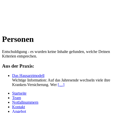
Personen
Entschuldigung - es wurden keine Inhalte gefunden, welche Deinen
Kriterien entsprechen.
Haupt-
Aus der Praxis:
Sidebar
Das Hausarztmodell
(Primary)
Wichtige Information: Auf das Jahresende wechseln viele ihre
Kranken-Versicherung. Wer
[…]
Zweit-
Startseite
Team
Sidebar
Notfallnummern
(Secondary)
Kontakt
Angebot