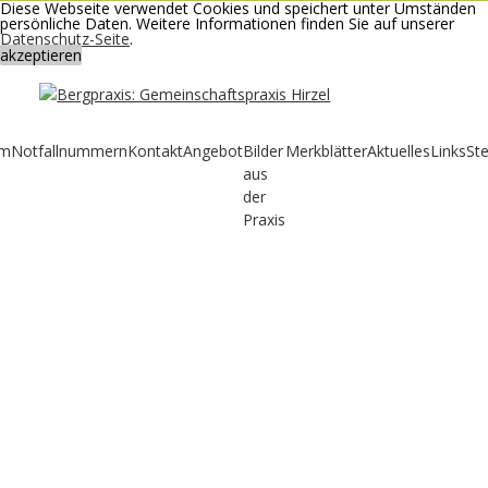
Diese Webseite verwendet Cookies und speichert unter Umständen
persönliche Daten. Weitere Informationen finden Sie auf unserer
Datenschutz-Seite
.
akzeptieren
Bergpraxis:
Gemeinschaftspraxis
Hirzel
m
Notfallnummern
Kontakt
Angebot
Bilder
Merkblätter
Aktuelles
Links
Ste
aus
der
Praxis