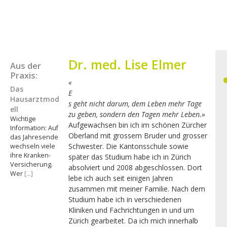
Zw
Dr. med. Lise Elmer
Haupt-
Aus der
Si
Praxis:
Sidebar
(S
«
Das
(Primary)
E
Hausarztmod
s geht nicht darum, dem Leben mehr Tage
ell
zu geben, sondern den Tagen mehr Leben.»
Wichtige
Aufgewachsen bin ich im schönen Zürcher
Information: Auf
Oberland mit grossem Bruder und grosser
das Jahresende
Schwester. Die Kantonsschule sowie
wechseln viele
ihre Kranken-
später das Studium habe ich in Zürich
Versicherung.
absolviert und 2008 abgeschlossen. Dort
Wer
[…]
lebe ich auch seit einigen Jahren
zusammen mit meiner Familie. Nach dem
Studium habe ich in verschiedenen
Kliniken und Fachrichtungen in und um
Zürich gearbeitet. Da ich mich innerhalb