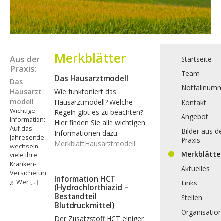
Zweit-
Merkblätter
Haupt-
Aus der
Startseite
Sidebar
Praxis:
Sidebar
(Secondary)
Team
Das Hausarztmodell
Das
(Primary)
Notfallnum
Hausarzt
Wie funktoniert das
modell
Hausarztmodell? Welche
Kontakt
Wichtige
Regeln gibt es zu beachten?
Angebot
Information:
Hier finden Sie alle wichtigen
Auf das
Bilder aus d
Informationen dazu:
Jahresende
Praxis
MerkblattHausarztmodell
wechseln
Merkblätte
viele ihre
Kranken-
Aktuelles
Versicherun
Information HCT
g. Wer
[…]
Links
(Hydrochlorthiazid –
Bestandteil
Stellen
Blutdruckmittel)
Organisatio
Der Zusatzstoff HCT einiger