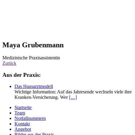
Maya Grubenmann
Medizinische Praxisassistentin
Zurück
Haupt-
Aus der Praxis:
Sidebar
Das Hausarztmodell
(Primary)
Wichtige Information: Auf das Jahresende wechseln viele ihre
Kranken-Versicherung. Wer
[…]
Zweit-
Startseite
Team
Sidebar
Notfallnummern
(Secondary)
Kontakt
Angebot
Bilder aus der Praxis