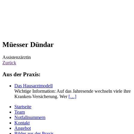
Müesser Dündar
Assistenzärztin
Zurück
Haupt-
Aus der Praxis:
Sidebar
Das Hausarztmodell
(Primary)
Wichtige Information: Auf das Jahresende wechseln viele ihre
Kranken-Versicherung. Wer
[…]
Zweit-
Startseite
Team
Sidebar
Notfallnummern
(Secondary)
Kontakt
Angebot
Bilder aus der Praxis